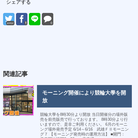
シェアする
error
0
関連記事
モーニング開催により競輪大學を開
放
競輪大學を8時30分より開放 当日開催分の場外販
売を前売販売で行っております。 8時30分より行
いますので、是非ご利用ください。 6月のモーニ
ング場外発売予定 6/14～6/16 武雄ＦⅡモーニン
グ７ 【モーニング発売時の運用方法】 ■開門：