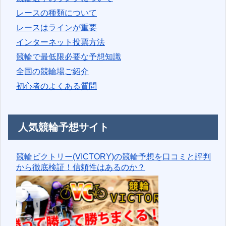
レースの種類について
レースはラインが重要
インターネット投票方法
競輪で最低限必要な予想知識
全国の競輪場ご紹介
初心者のよくある質問
人気競輪予想サイト
競輪ビクトリー(VICTORY)の競輪予想を口コミと評判
から徹底検証！信頼性はあるのか？