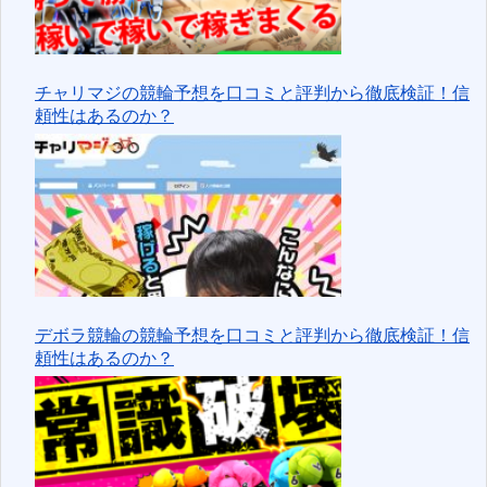
チャリマジの競輪予想を口コミと評判から徹底検証！信
頼性はあるのか？
デボラ競輪の競輪予想を口コミと評判から徹底検証！信
頼性はあるのか？