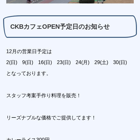
CKBカフェOPEN予定日のお知らせ
12月の営業日予定は
2(日) 9(日) 16(日) 23(日) 24(月) 29(土) 30(日)
となっております。
スタッフ考案手作り料理を販売！
リーズナブルな価格でご提供してます！
カレーライス300円