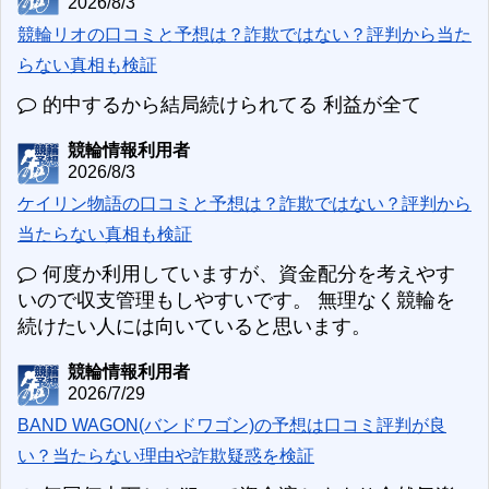
2026/8/3
競輪リオの口コミと予想は？詐欺ではない？評判から当た
らない真相も検証
的中するから結局続けられてる 利益が全て
競輪情報利用者
2026/8/3
ケイリン物語の口コミと予想は？詐欺ではない？評判から
当たらない真相も検証
何度か利用していますが、資金配分を考えやす
いので収支管理もしやすいです。 無理なく競輪を
続けたい人には向いていると思います。
競輪情報利用者
2026/7/29
BAND WAGON(バンドワゴン)の予想は口コミ評判が良
い？当たらない理由や詐欺疑惑を検証