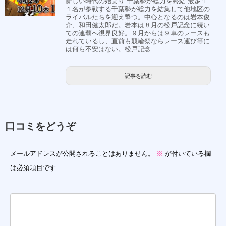
新しい時代の始まり 千葉勢が総力を終結 最多１
１名が参戦する千葉勢が総力を結集して他地区の
ライバルたちを迎え撃つ。中心となるのは岩本俊
介、和田健太郎だ。岩本は８月の松戸記念に続い
ての連覇へ視界良好。９月からは９車のレースも
走れているし、直前も競輪祭ならレース運び等に
は何ら不安はない。松戸記念...
記事を読む
口コミをどうぞ
メールアドレスが公開されることはありません。
※
が付いている欄
は必須項目です