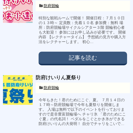
防府競輪
特別な観戦ルームで開催！ 開催日程：７月１０日
の１３時～ 定員数：先着１０名 参加費：無料 場
所：防府競輪場サイクルシアター３階 競輪初心者
も大歓迎！ 参加にはお申し込みが必要です。 開催
内容 【レクチャータイム】 予想紙の見方や購入方
法をレクチャーします。 初心...
記事を読む
防府けいりん夏祭り
防府競輪
今年もきた！君のためにこぐ、夏。 ７月１４日の
１７時～防府競輪場で今年も夏祭りを開催しま
す。 入場は無料で以下のイベントを行っておりま
すので是非豊富競輪場へ チャリ氷 「君のためにこ
ぐ夏」の代名詞！ ペダルをこぐとかき氷ができる
防府けいりんの大発明！ 自分でチャリをこいで...