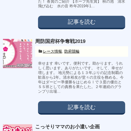
た！ 各賞のご紹介 【ホープ先生賞】 秋の池 清水
飛び込む 水の音 昨年2019年1...
記事を読む
周防国府杯争奪戦2019
レース情報
,
防府競輪
幸せます 幸いです。便利です。助かります。うれ
しく思います。ありがたいです。 そして、幸せが
増します。 地元勢による１３年ぶりの記念制覇の
歓喜から1年。清水裕友が堂々の主役を務める。今
年はダービー準優勝をはじめＧⅠで３度の優出と
ＳＳ班としての責務を果たした。２年連続のグラ
ンプリ出場...
記事を読む
こっそりママのお小遣い企画