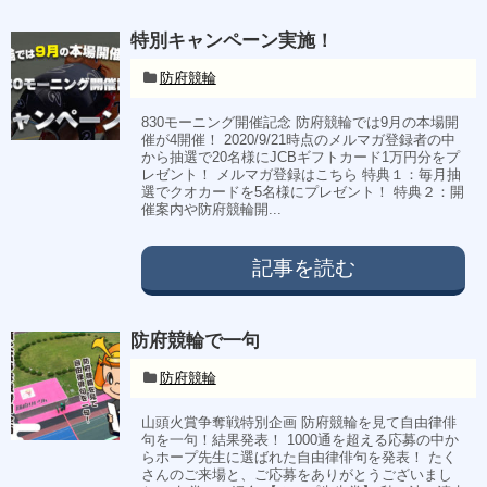
特別キャンペーン実施！
防府競輪
830モーニング開催記念 防府競輪では9月の本場開
催が4開催！ 2020/9/21時点のメルマガ登録者の中
から抽選で20名様にJCBギフトカード1万円分をプ
レゼント！ メルマガ登録はこちら 特典１：毎月抽
選でクオカードを5名様にプレゼント！ 特典２：開
催案内や防府競輪開...
記事を読む
防府競輪で一句
防府競輪
山頭火賞争奪戦特別企画 防府競輪を見て自由律俳
句を一句！結果発表！ 1000通を超える応募の中か
らホープ先生に選ばれた自由律俳句を発表！ たく
さんのご来場と、ご応募をありがとうございまし