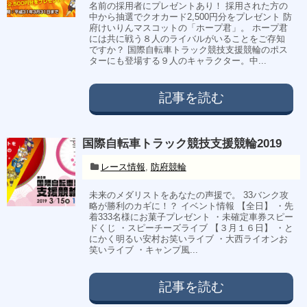
名前の採用者にプレゼントあり！ 採用された方の
中から抽選でクオカード2,500円分をプレゼント 防
府けいりんマスコットの「ホープ君」。 ホープ君
には共に戦う８人のライバルがいることをご存知
ですか？ 国際自転車トラック競技支援競輪のポス
ターにも登場する９人のキャラクター。中...
記事を読む
国際自転車トラック競技支援競輪2019
レース情報
,
防府競輪
未来のメダリストをあなたの声援で。 33バンク攻
略が勝利のカギに！？ イベント情報 【全日】 ・先
着333名様にお菓子プレゼント ・未確定車券スピー
ドくじ ・スピーチーズライブ 【３月１６日】 ・と
にかく明るい安村お笑いライブ ・大西ライオンお
笑いライブ ・キャンプ風...
記事を読む