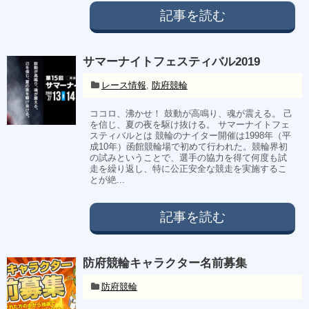
記事を読む
サマーナイトフェスティバル2019
レース情報
,
防府競輪
ココロ、沸かせ！ 鼓動が高鳴り、魂が震える。 己
を信じ、夏の夜を駆け抜ける。 サマーナイトフェ
スティバルとは 競輪のナイター開催は1998年（平
成10年）函館競輪場で初めて行われた。競輪界初
の試みということで、選手の協力を得て何度も試
走を繰り返し、特に公正安全な競走を実施するこ
とが絶...
記事を読む
防府競輪キャラクター名前募集
防府競輪