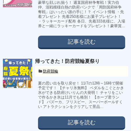
豪華な顔ぶれ揃う！ 週某国府杯争奪戦！実力伯
仲、混戦模様白熱の防府バンクで「周防国府杯争
奪戦」はいったい誰の手に！？ イベント情報 ・先
着プレゼント 先着250名様にお菓子プレゼント！
・ラッキーカード配布 各日、先着333名様に、入場
券と一緒にラッキーカードをプレゼント！豪華賞...
記事を読む
帰ってきた！防府競輪夏祭り
防府競輪
夏の思い出を取り戻せ！ 11/7の12時～16時で開催
予定です！ 【チャリ氷無料】 ペダルをこぐとかき
氷ができる防府けいりんの大発明！ チャリをこい
で作るかき氷は11月でも格別！ 【ホープ君ラン
ド】 バズーカ、フリスビー、スーパーボールすく
い アトラクションをクリアして景品...
記事を読む