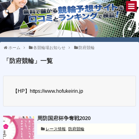
ホーム
各競輪場お知らせ
防府競輪
「
防府競輪
」
一覧
【HP】https://www.hofukeirin.jp
周防国府杯争奪戦2020
レース情報
,
防府競輪