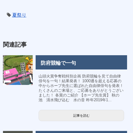
夏祭り
関連記事
防府競輪で一句
山頭火賞争奪戦特別企画 防府競輪を見て自由律
俳句を一句！結果発表！ 1000通を超える応募の
中からホープ先生に選ばれた自由律俳句を発表！
たくさんのご来場と、ご応募をありがとうござい
ました！ 各賞のご紹介 【ホープ先生賞】 秋の
池 清水飛び込む 水の音 昨年2019年1...
記事を読む