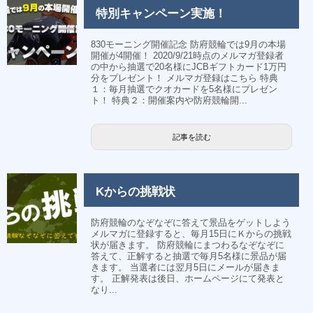
特別キャンペーン実施！
830モーニング開催記念 防府競輪では9月の本場
開催が4開催！ 2020/9/21時点のメルマガ登録者
の中から抽選で20名様にJCBギフトカード1万円
分をプレゼント！ メルマガ登録はこちら 特典
１：毎月抽選でクオカードを5名様にプレゼン
ト！ 特典２：開催案内や防府競輪開...
記事を読む
Kからの挑戦状
防府競輪のなぞなぞに答えて景品をゲットしよう
メルマガに登録すると、毎月15日にＫからの挑戦
状が届きます。 防府競輪にまつわるなぞなぞに
答えて、正解すると抽選で毎月5名様に景品が届
きます。 当選者には翌月5日にメールが届きま
す。 正解発表は後日、ホームページにて発表と
なり...