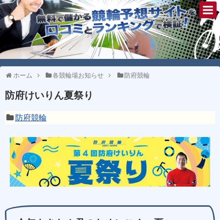
ホーム
各競輪場お知らせ
防府競輪
防府けいりん夏祭り
防府競輪