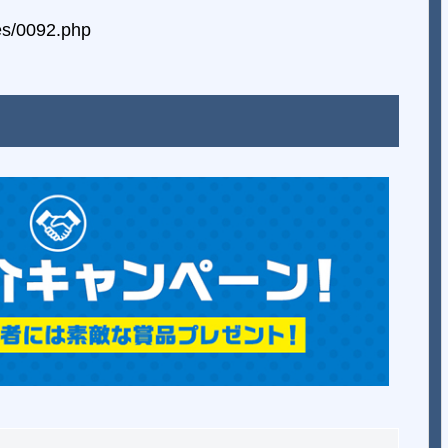
ies/0092.php