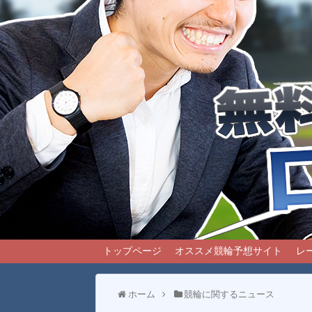
トップページ
オススメ競輪予想サイト
レ
ホーム
競輪に関するニュース