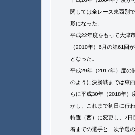
関しては全レース東西別
形になった。
平成22年度をもって大津
（2010年）6月の第61
となった。
平成29年（2017年）度の
のように決勝戦までは東
らに平成30年（2018
かし、これまで初日に行
特選（西）に変更し、2日
着までの選手と一次予選の