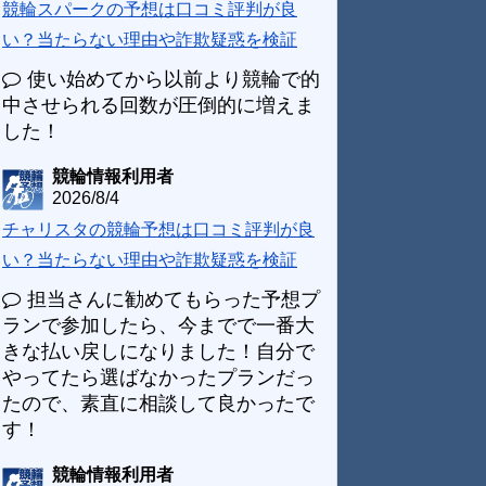
競輪スパークの予想は口コミ評判が良
い？当たらない理由や詐欺疑惑を検証
使い始めてから以前より競輪で的
中させられる回数が圧倒的に増えま
した！
競輪情報利用者
2026/8/4
チャリスタの競輪予想は口コミ評判が良
い？当たらない理由や詐欺疑惑を検証
担当さんに勧めてもらった予想プ
ランで参加したら、今までで一番大
きな払い戻しになりました！自分で
やってたら選ばなかったプランだっ
たので、素直に相談して良かったで
す！
競輪情報利用者