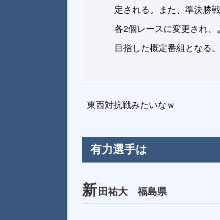
定される。また、準決勝戦
各2個レースに変更され、
目指した概定番組となる
東西対抗戦みたいなｗ
有力選手は
新
田祐大 福島県