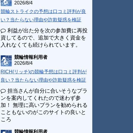
2026/8/4
競輪ストライクの予想は口コミ評判が良
い？当たらない理由や詐欺疑惑を検証
利益が出た分を次の参加費に再投
資してるので、追加で大きく資金を
入れなくても続けられています。
競輪情報利用者
2026/8/4
RICH(リッチ)の競輪予想は口コミ評判が
良い？当たらない理由や詐欺疑惑を検証
担当さんが自分に合いそうなプラ
ンを案内してくれたので迷わず参
加！ 無理に高いプランを勧められる
こともないのがこのサイトの良いと
ころ
競輪情報利用者