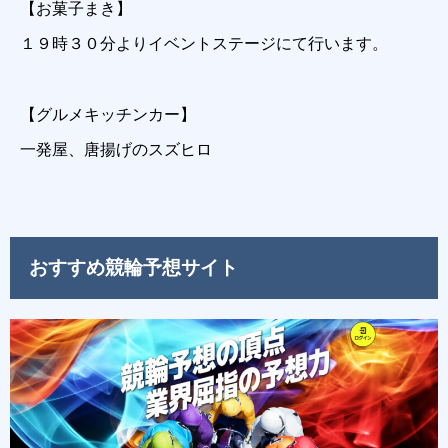
【お菓子まき】
１９時３０分よりイベントステージにて行います。
【グルメキッチンカー】
一発屋、唐揚げのスズヒロ
おすすめ競輪予想サイト