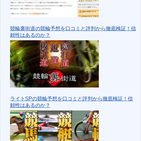
競輪裏街道の競輪予想を口コミと評判から徹底検証！信
頼性はあるのか？
ライトSPの競輪予想を口コミと評判から徹底検証！信
頼性はあるのか？