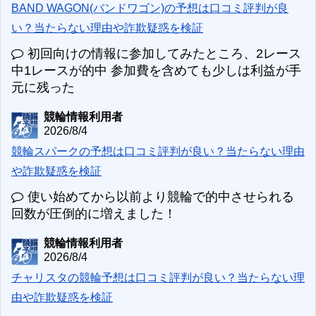
BAND WAGON(バンドワゴン)の予想は口コミ評判が良
い？当たらない理由や詐欺疑惑を検証
初回向けの情報に参加してみたところ、2レース
中1レースが的中 参加費を含めても少しは利益が手
元に残った
競輪情報利用者
2026/8/4
競輪スパークの予想は口コミ評判が良い？当たらない理由
や詐欺疑惑を検証
使い始めてから以前より競輪で的中させられる
回数が圧倒的に増えました！
競輪情報利用者
2026/8/4
チャリスタの競輪予想は口コミ評判が良い？当たらない理
由や詐欺疑惑を検証