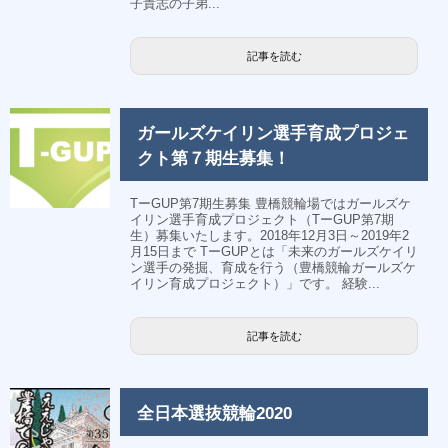
子貴志の子弟...
記事を読む
ガールズケイリン選手育成プロジェ
クト第７期生募集！
TーGUP第7期生募集 豊橋競輪場ではガールズケ
イリン選手育成プロジェクト（TーGUP第7期
生）募集いたします。2018年12月3日～2019年2
月15日まで TーGUPとは「未来のガールズケイリ
ン選手の発掘、育成を行う（豊橋競輪ガールズケ
イリン育成プロジェクト）」です。 経験...
記事を読む
全日本選抜競輪2020