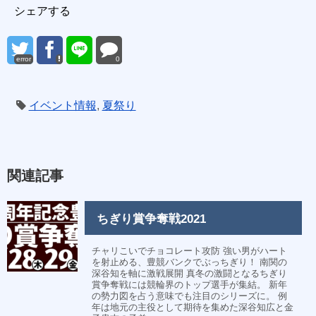
シェアする
error
0
イベント情報
,
夏祭り
関連記事
ちぎり賞争奪戦2021
チャリこいでチョコレート攻防 強い男がハート
を射止める、豊競バンクでぶっちぎり！ 南関の
深谷知を軸に激戦展開 真冬の激闘となるちぎり
賞争奪戦には競輪界のトップ選手が集結。 新年
の勢力図を占う意味でも注目のシリーズに。 例
年は地元の主役として期待を集めた深谷知広と金