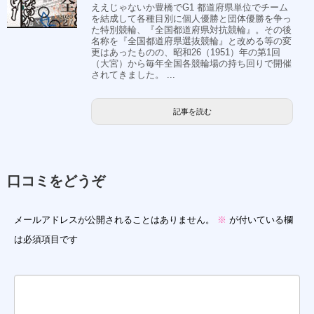
ええじゃないか豊橋でG1 都道府県単位でチーム
を結成して各種目別に個人優勝と団体優勝を争っ
た特別競輪、『全国都道府県対抗競輪』。その後
名称を『全国都道府県選抜競輪』と改める等の変
更はあったものの、昭和26（1951）年の第1回
（大宮）から毎年全国各競輪場の持ち回りで開催
されてきました。 ...
記事を読む
口コミをどうぞ
メールアドレスが公開されることはありません。
※
が付いている欄
は必須項目です