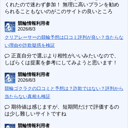
くれたので迷わず参加！ 無理に高いプランを勧め
られることもないのがこのサイトの良いところ
競輪情報利用者
2026/8/3
クリアレーサーの競輪予想は口コミ評判が良い？当たらな
い理由や詐欺疑惑を検証
正直自分で選ぶより相性がいいみたいなので、
しばらくは提案を参考にしてみようと思います！
競輪情報利用者
2026/8/3
競輪ゴクラクの口コミと予想は？詐欺ではない？評判から
当たらない真相も検証
期待値は感じますが、短期間だけで評価するの
は少し難しいサイトですね
競輪情報利用者