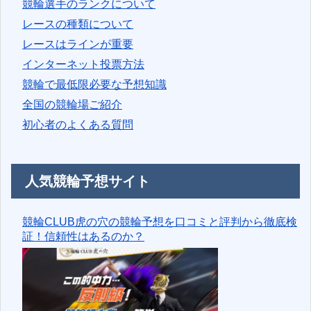
競輪選手のランクについて
レースの種類について
レースはラインが重要
インターネット投票方法
競輪で最低限必要な予想知識
全国の競輪場ご紹介
初心者のよくある質問
人気競輪予想サイト
競輪CLUB虎の穴の競輪予想を口コミと評判から徹底検
証！信頼性はあるのか？