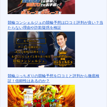
競輪コンシェルジュの競輪予想は口コミ評判が良い？当
たらない理由や詐欺疑惑を検証
競輪ぶっちぎりの競輪予想を口コミと評判から徹底検
証！信頼性はあるのか？