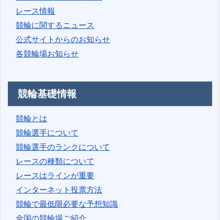
レース情報
競輪に関するニュース
公式サイトからのお知らせ
各競輪場お知らせ
競輪基礎情報
競輪とは
競輪選手について
競輪選手のランクについて
レースの種類について
レースはラインが重要
インターネット投票方法
競輪で最低限必要な予想知識
全国の競輪場ご紹介