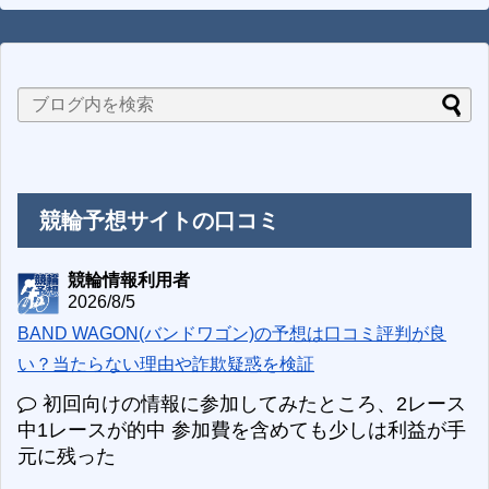
競輪予想サイトの口コミ
競輪情報利用者
2026/8/5
BAND WAGON(バンドワゴン)の予想は口コミ評判が良
い？当たらない理由や詐欺疑惑を検証
初回向けの情報に参加してみたところ、2レース
中1レースが的中 参加費を含めても少しは利益が手
元に残った