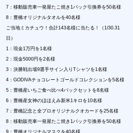
7：移動販売車一発屋たこ焼き1パック引換券を50名様
8：豊橋オリジナルタオルを40名様
ご当地ミカチュウ！合計143名様に当たる！（1/30.31
日）
1：現金1万円を1名様
2：現金5000円を2名様
3：決勝戦出場9選手サイン入りTシャツを1名様
4：GODIVAチョコレートゴールドコレクションを5名様
5：豊橋産いちご食べ比べ4パックセットを8名様
6：豊橋産女神のほほえみ新米1キロを10名様
7：豊橋記念と全プロオリジナルクオカードを25名様
8：移動販売車一発屋たこ焼き1パック引換券を50名様
9：豊橋オリジナルマスクを40名様