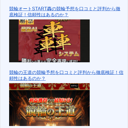
競輪オートSTART轟の競輪予想を口コミと評判から徹
底検証！信頼性はあるのか？
競輪の王道の競輪予想を口コミと評判から徹底検証！信
頼性はあるのか？