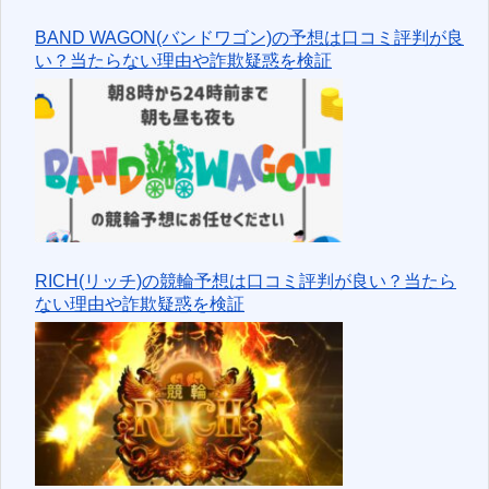
BAND WAGON(バンドワゴン)の予想は口コミ評判が良
い？当たらない理由や詐欺疑惑を検証
RICH(リッチ)の競輪予想は口コミ評判が良い？当たら
ない理由や詐欺疑惑を検証