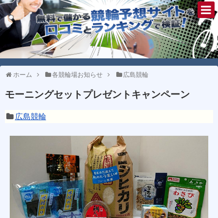
ホーム
各競輪場お知らせ
広島競輪
モーニングセットプレゼントキャンペーン
広島競輪