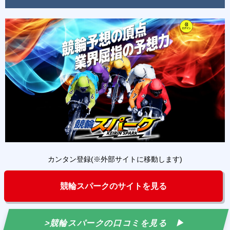
カンタン登録(※外部サイトに移動します)
競輪スパークのサイトを見る
>競輪スパークの口コミを見る