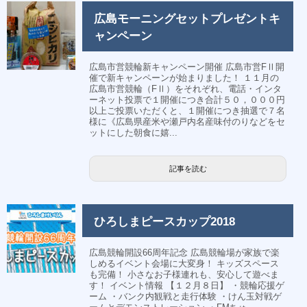
広島モーニングセットプレゼントキ
ャンペーン
広島市営競輪新キャンペーン開催 広島市営FⅡ開
催で新キャンペーンが始まりました！ １１月の
広島市営競輪（FⅡ）をそれぞれ、電話・インタ
ーネット投票で１開催につき合計５０，０００円
以上ご投票いただくと、１開催につき抽選で７名
様に《広島県産米や瀬戸内名産味付のりなどをセ
ットにした朝食に嬉...
記事を読む
ひろしまピースカップ2018
広島競輪開設66周年記念 広島競輪場が家族で楽
しめるイベント会場に大変身！ キッズスペース
も完備！ 小さなお子様連れも、安心して遊べま
す！ イベント情報 【１２月８日】 ・競輪応援ゲ
ーム ・バンク内観戦と走行体験 ・けん玉対戦ゲ