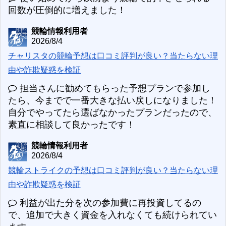
回数が圧倒的に増えました！
競輪情報利用者
2026/8/4
チャリスタの競輪予想は口コミ評判が良い？当たらない理
由や詐欺疑惑を検証
担当さんに勧めてもらった予想プランで参加し
たら、今までで一番大きな払い戻しになりました！
自分でやってたら選ばなかったプランだったので、
素直に相談して良かったです！
競輪情報利用者
2026/8/4
競輪ストライクの予想は口コミ評判が良い？当たらない理
由や詐欺疑惑を検証
利益が出た分を次の参加費に再投資してるの
で、追加で大きく資金を入れなくても続けられてい