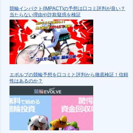
競輪インパクト(IMPACT)の予想は口コミ評判が良い？
当たらない理由や詐欺疑惑を検証
エボルブの競輪予想を口コミと評判から徹底検証！信頼
性はあるのか？