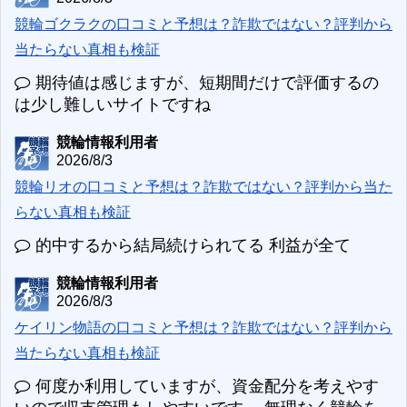
競輪ゴクラクの口コミと予想は？詐欺ではない？評判から
当たらない真相も検証
期待値は感じますが、短期間だけで評価するの
は少し難しいサイトですね
競輪情報利用者
2026/8/3
競輪リオの口コミと予想は？詐欺ではない？評判から当た
らない真相も検証
的中するから結局続けられてる 利益が全て
競輪情報利用者
2026/8/3
ケイリン物語の口コミと予想は？詐欺ではない？評判から
当たらない真相も検証
何度か利用していますが、資金配分を考えやす