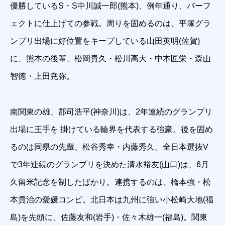
優勝しているS・S中川誠一郎(熊本)、例年通り、パーフ
ェクトに仕上げての参戦。周りを固めるのは、平塚グラ
ンプリ出場に好位置をキープしている山田英明(佐賀)
に、熊本の後輩、松岡貴久・松川高大・中本匠栄・森山
智徳・上田尭弥。
南関東の雄、郡司浩平(神奈川)は、2年連続のグランプリ
出場に王手を 掛けている輪界を代表する強豪。後を固め
るのは同県の先輩、松谷秀幸・内藤秀久。全日本選抜V
で3年連続のグランプリを決めた清水裕友(山口)は、6月
久留米記念を制したばかり。連携するのは、橋本強・松
本貴治の愛媛コンビ。北日本は九州に強い小松崎大地(福
島)を先頭に、佐藤友和(岩手)・佐々木雄一(福島)。関東