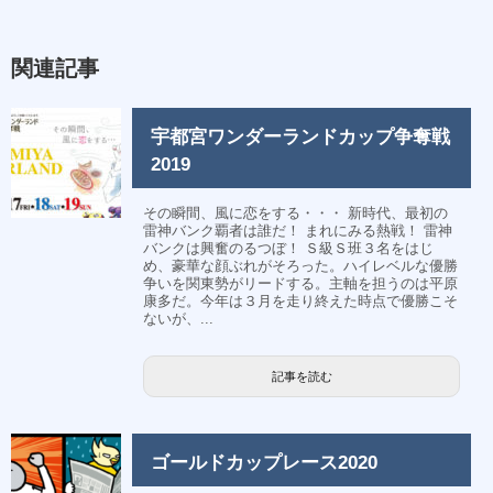
関連記事
宇都宮ワンダーランドカップ争奪戦
2019
その瞬間、風に恋をする・・・ 新時代、最初の
雷神バンク覇者は誰だ！ まれにみる熱戦！ 雷神
バンクは興奮のるつぼ！ Ｓ級Ｓ班３名をはじ
め、豪華な顔ぶれがそろった。ハイレベルな優勝
争いを関東勢がリードする。主軸を担うのは平原
康多だ。今年は３月を走り終えた時点で優勝こそ
ないが、...
記事を読む
ゴールドカップレース2020