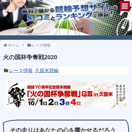
ホーム
レース情報
火の国杯争奪戦2020
レース情報
,
久留米競輪
その走りはあなたの心を響かせるだろう