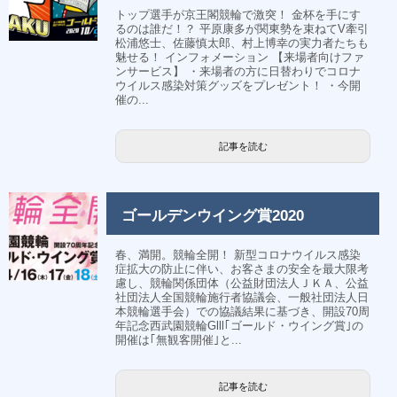
トップ選手が京王閣競輪で激突！ 金杯を手にす
るのは誰だ！？ 平原康多が関東勢を束ねてV牽引
松浦悠士、佐藤慎太郎、村上博幸の実力者たちも
魅せる！ インフォメーション 【来場者向けファ
ンサービス】 ・来場者の方に日替わりでコロナ
ウイルス感染対策グッズをプレゼント！ ・今開
催の...
記事を読む
ゴールデンウイング賞2020
春、満開。競輪全開！ 新型コロナウイルス感染
症拡大の防止に伴い、お客さまの安全を最大限考
慮し、競輪関係団体（公益財団法人ＪＫＡ、公益
社団法人全国競輪施行者協議会、一般社団法人日
本競輪選手会）での協議結果に基づき、開設70周
年記念西武園競輪Glll｢ゴールド・ウイング賞｣の
開催は｢無観客開催｣と...
記事を読む