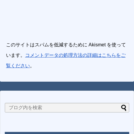
このサイトはスパムを低減するために Akismet を使って
います。
コメントデータの処理方法の詳細はこちらをご
覧ください
。