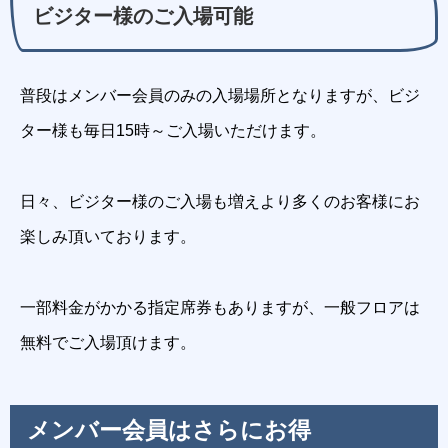
ビジター様のご入場可能
普段はメンバー会員のみの入場場所となりますが、ビジ
ター様も毎日15時～ご入場いただけます。
日々、ビジター様のご入場も増えより多くのお客様にお
楽しみ頂いております。
一部料金がかかる指定席券もありますが、一般フロアは
無料でご入場頂けます。
メンバー会員はさらにお得