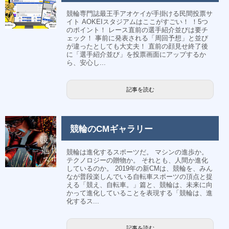
競輪専門誌最王手アオケイが手掛ける民間投票サ
イト AOKEIスタジアムはここがすごい！ ！5つ
のポイント！ レース直前の選手紹介並びは要チ
ェック！ 事前に発表される「周回予想」と並び
が違ったとしても⼤丈夫！ 直前の顔⾒せ終了後
に「選⼿紹介並び」を投票画⾯にアップするか
ら、安⼼し...
記事を読む
競輪のCMギャラリー
競輪は進化するスポーツだ。 マシンの進歩か。
テクノロジーの贈物か。 それとも、人間か進化
しているのか。 2019年の新CMは、競輪を、みん
なが普段楽しんでいる自転車スポーツの頂点と捉
える「競え、自転車。」篇と、競輪は、未来に向
かって進化していることを表現する「競輪は、進
化するス...
記事を読む