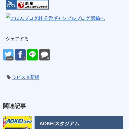
シェアする
error
0
ラピスタ新橋
関連記事
AOKEIスタジアム