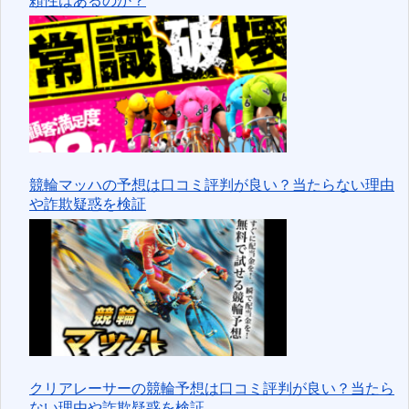
頼性はあるのか？
競輪マッハの予想は口コミ評判が良い？当たらない理由
や詐欺疑惑を検証
クリアレーサーの競輪予想は口コミ評判が良い？当たら
ない理由や詐欺疑惑を検証