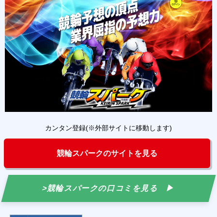
カンタン登録(※外部サイトに移動します)
競輪スパークのサイトを見る
>競輪スパークの口コミを見る