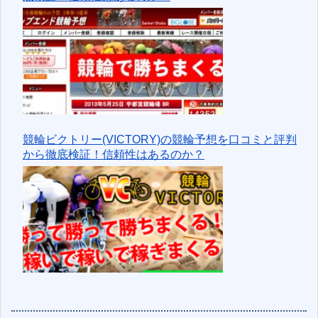
競輪ビクトリー(VICTORY)の競輪予想を口コミと評判
から徹底検証！信頼性はあるのか？