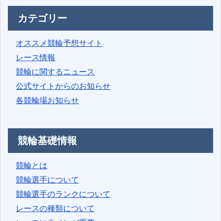
カテゴリー
オススメ競輪予想サイト
レース情報
競輪に関するニュース
公式サイトからのお知らせ
各競輪場お知らせ
競輪基礎情報
競輪とは
競輪選手について
競輪選手のランクについて
レースの種類について