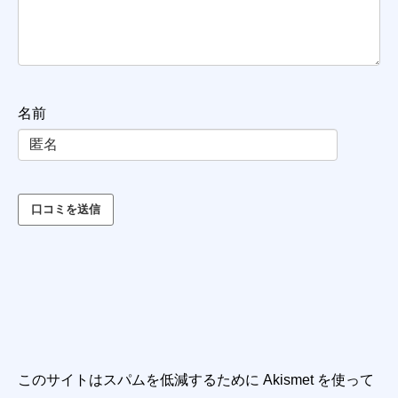
名前
このサイトはスパムを低減するために Akismet を使って