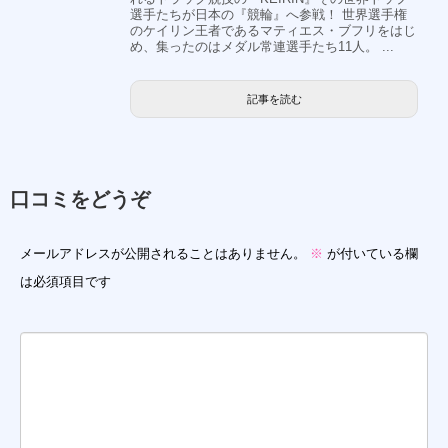
選手たちが日本の『競輪』へ参戦！ 世界選手権
のケイリン王者であるマティエス・ブフリをはじ
め、集ったのはメダル常連選手たち11人。 ...
記事を読む
口コミをどうぞ
メールアドレスが公開されることはありません。
※
が付いている欄
は必須項目です