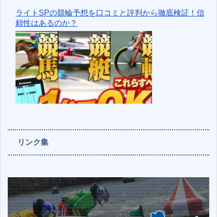
ライトSPの競輪予想を口コミと評判から徹底検証！信
頼性はあるのか？
リンク集