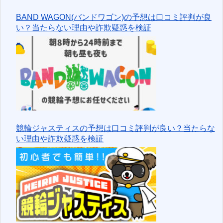
BAND WAGON(バンドワゴン)の予想は口コミ評判が良
い？当たらない理由や詐欺疑惑を検証
競輪ジャスティスの予想は口コミ評判が良い？当たらな
い理由や詐欺疑惑を検証