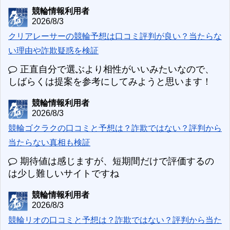
競輪情報利用者
2026/8/3
クリアレーサーの競輪予想は口コミ評判が良い？当たらな
い理由や詐欺疑惑を検証
正直自分で選ぶより相性がいいみたいなので、
しばらくは提案を参考にしてみようと思います！
競輪情報利用者
2026/8/3
競輪ゴクラクの口コミと予想は？詐欺ではない？評判から
当たらない真相も検証
期待値は感じますが、短期間だけで評価するの
は少し難しいサイトですね
競輪情報利用者
2026/8/3
競輪リオの口コミと予想は？詐欺ではない？評判から当た