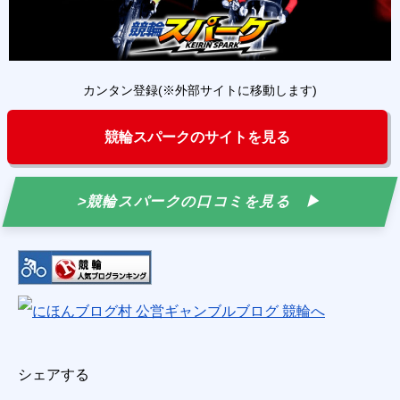
カンタン登録(※外部サイトに移動します)
競輪スパークのサイトを見る
>競輪スパークの口コミを見る
シェアする