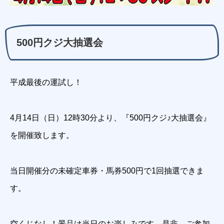
500円クジ大抽選会
平成最後の運試し！
4月14日（日）12時30分より、『500円クジ♪大抽選会』
を開催致します。
当日開催分の未確定車券・馬券500円で1回抽選できま
す。
空くじなし！景品は当日のお楽しみです。是非、ご参加