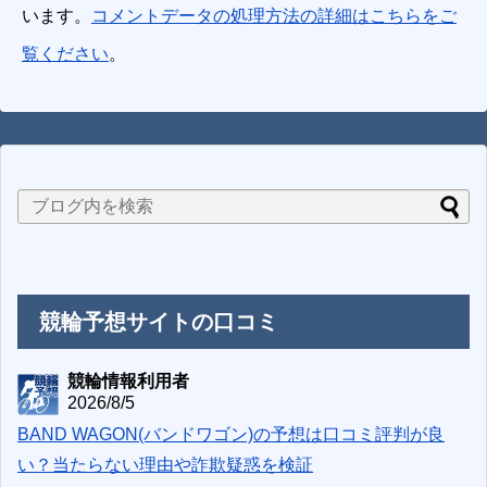
います。
コメントデータの処理方法の詳細はこちらをご
覧ください
。
競輪予想サイトの口コミ
競輪情報利用者
2026/8/5
BAND WAGON(バンドワゴン)の予想は口コミ評判が良
い？当たらない理由や詐欺疑惑を検証