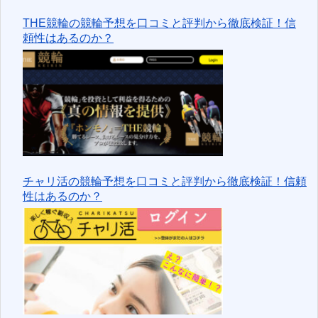
THE競輪の競輪予想を口コミと評判から徹底検証！信
頼性はあるのか？
チャリ活の競輪予想を口コミと評判から徹底検証！信頼
性はあるのか？