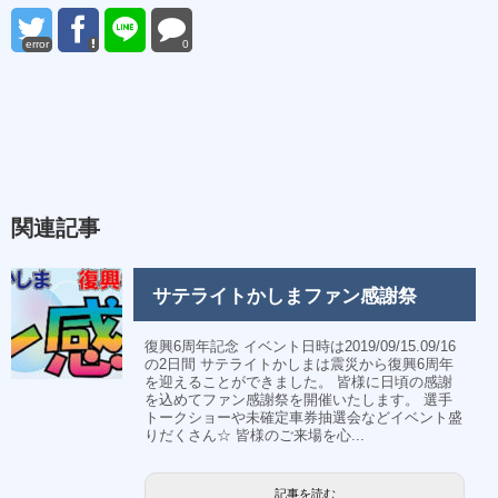
error
0
関連記事
サテライトかしまファン感謝祭
復興6周年記念 イベント日時は2019/09/15.09/16
の2日間 サテライトかしまは震災から復興6周年
を迎えることができました。 皆様に日頃の感謝
を込めてファン感謝祭を開催いたします。 選手
トークショーや未確定車券抽選会などイベント盛
りだくさん☆ 皆様のご来場を心...
記事を読む