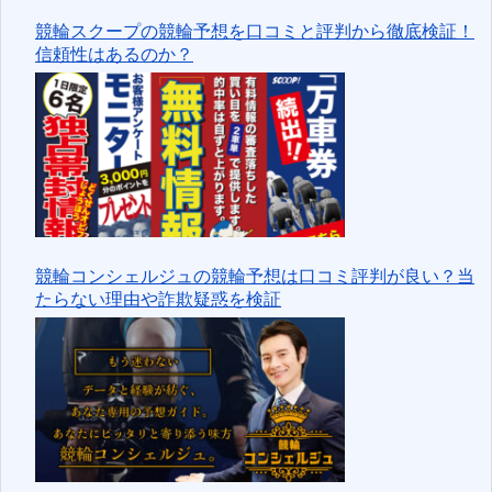
競輪スクープの競輪予想を口コミと評判から徹底検証！
信頼性はあるのか？
競輪コンシェルジュの競輪予想は口コミ評判が良い？当
たらない理由や詐欺疑惑を検証