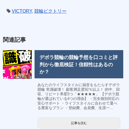
VICTORY
,
競輪ビクトリー
関連記事
デボラ競輪の競輪予想を口コミと評
判から徹底検証！信頼性はあるの
か？
あなたのライフスタイルに福音をもたらすデボラ
競輪 常識破壊！ 顧客満足度92％以上！ 的中、回
収、リピート率星5つ「★★★★★」 【デボラ競
輪が選ばれている4つの理由】 ・完全個別対応の
安心サポート ・ライフスタイルに合わせて選べ
る豊富なプラン ・登録費、会員費、生涯一...
記事を読む