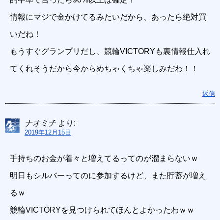
情報にマジで金かけてるみたいだから、あったら絶対買
いだね！
もうすぐグランプリだし、競輪VICTORYも裏情報仕入れ
てくれそうだから今からめちゃくちゃ楽しみだわ！！
返信
ナオミチ
より:
2019年12月15日
手持ちのお金が着々と増えてるってのが溜まらないｗ
明日もシルバーってのに参加するけど、また貯蓄が増え
るｗ
競輪VICTORYを見つけられてほんとよかったわｗｗ