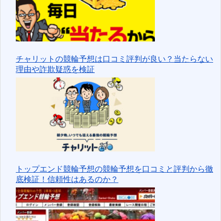
チャリットの競輪予想は口コミ評判が良い？当たらない
理由や詐欺疑惑を検証
トップエンド競輪予想の競輪予想を口コミと評判から徹
底検証！信頼性はあるのか？