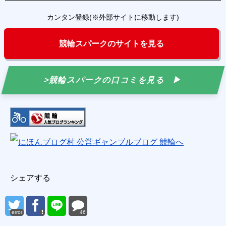
カンタン登録(※外部サイトに移動します)
競輪スパークのサイトを見る
>競輪スパークの口コミを見る
シェアする
error
46