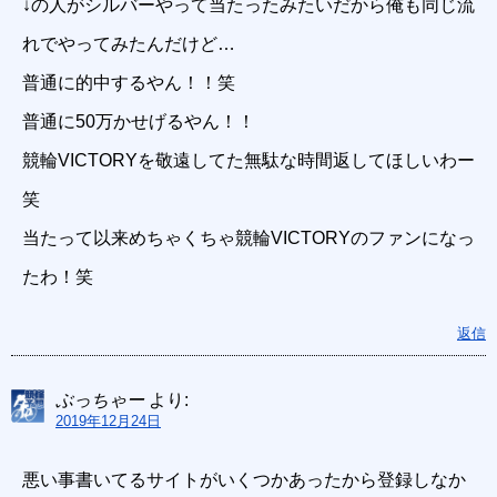
↓の人がシルバーやって当たったみたいだから俺も同じ流
れでやってみたんだけど…
普通に的中するやん！！笑
普通に50万かせげるやん！！
競輪VICTORYを敬遠してた無駄な時間返してほしいわー
笑
当たって以来めちゃくちゃ競輪VICTORYのファンになっ
たわ！笑
返信
ぶっちゃー
より:
2019年12月24日
悪い事書いてるサイトがいくつかあったから登録しなか