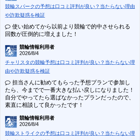
競輪スパークの予想は口コミ評判が良い？当たらない理由
や詐欺疑惑を検証
使い始めてから以前より競輪で的中させられる
回数が圧倒的に増えました！
競輪情報利用者
2026/8/4
チャリスタの競輪予想は口コミ評判が良い？当たらない理
由や詐欺疑惑を検証
担当さんに勧めてもらった予想プランで参加し
たら、今までで一番大きな払い戻しになりました！
自分でやってたら選ばなかったプランだったので、
素直に相談して良かったです！
競輪情報利用者
2026/8/4
競輪ストライクの予想は口コミ評判が良い？当たらない理