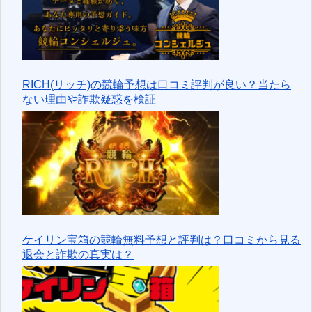
RICH(リッチ)の競輪予想は口コミ評判が良い？当たら
ない理由や詐欺疑惑を検証
ケイリン宝箱の競輪無料予想と評判は？口コミから見る
退会と詐欺の真実は？