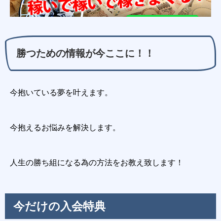
勝つための情報が今ここに！！
今抱いている夢を叶えます。
今抱えるお悩みを解決します。
人生の勝ち組になる為の方法をお教え致します！
今だけの入会特典