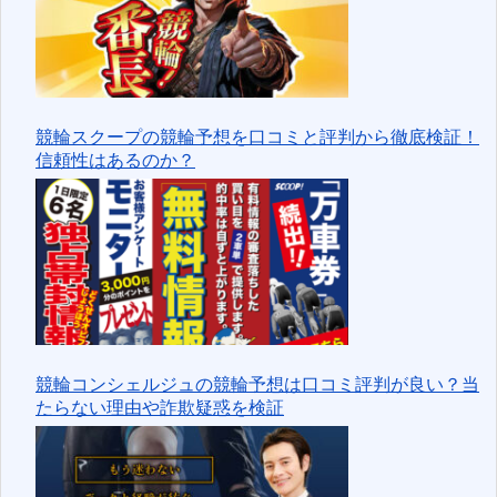
競輪スクープの競輪予想を口コミと評判から徹底検証！
信頼性はあるのか？
競輪コンシェルジュの競輪予想は口コミ評判が良い？当
たらない理由や詐欺疑惑を検証