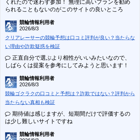
くれたので迷わず参加！ 無理に高いプランを勧め
られることもないのがこのサイトの良いところ
競輪情報利用者
2026/8/3
クリアレーサーの競輪予想は口コミ評判が良い？当たらな
い理由や詐欺疑惑を検証
正直自分で選ぶより相性がいいみたいなので、
しばらくは提案を参考にしてみようと思います！
競輪情報利用者
2026/8/3
競輪ゴクラクの口コミと予想は？詐欺ではない？評判から
当たらない真相も検証
期待値は感じますが、短期間だけで評価するの
は少し難しいサイトですね
競輪情報利用者