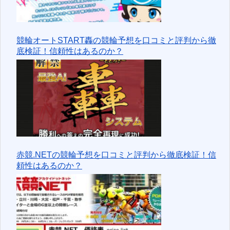
競輪オートSTART轟の競輪予想を口コミと評判から徹
底検証！信頼性はあるのか？
赤競.NETの競輪予想を口コミと評判から徹底検証！信
頼性はあるのか？