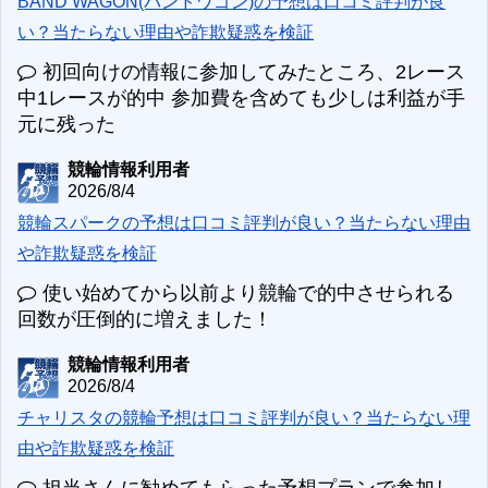
BAND WAGON(バンドワゴン)の予想は口コミ評判が良
い？当たらない理由や詐欺疑惑を検証
初回向けの情報に参加してみたところ、2レース
中1レースが的中 参加費を含めても少しは利益が手
元に残った
競輪情報利用者
2026/8/4
競輪スパークの予想は口コミ評判が良い？当たらない理由
や詐欺疑惑を検証
使い始めてから以前より競輪で的中させられる
回数が圧倒的に増えました！
競輪情報利用者
2026/8/4
チャリスタの競輪予想は口コミ評判が良い？当たらない理
由や詐欺疑惑を検証