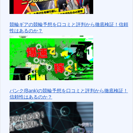
競輪ギアの競輪予想を口コミと評判から徹底検証！信頼
性はあるのか？
バンク(Bank)の競輪予想を口コミと評判から徹底検証！
信頼性はあるのか？