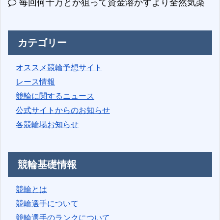
毎回何十万とか狙って資金溶かすより全然気楽
カテゴリー
オススメ競輪予想サイト
レース情報
競輪に関するニュース
公式サイトからのお知らせ
各競輪場お知らせ
競輪基礎情報
競輪とは
競輪選手について
競輪選手のランクについて