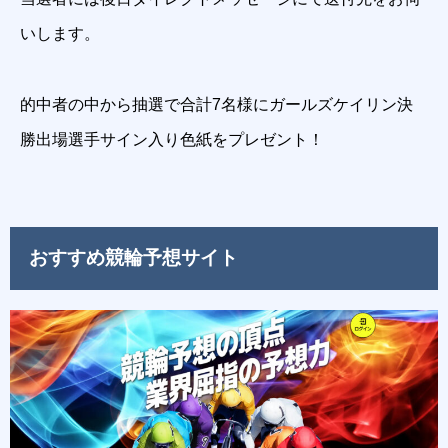
いします。
的中者の中から抽選で合計7名様にガールズケイリン決
勝出場選手サイン入り色紙をプレゼント！
おすすめ競輪予想サイト