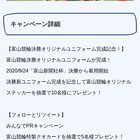
キャンペーン詳細
【富山競輪決勝オリジナルユニフォーム完成記念！】
富山競輪決勝オリジナルユニフォームが完成！
2020/9/24「富山新聞社杯」決勝から着用開始
決勝新ユニフォーム完成を記念して富山競輪オリジナル
ステッカーを抽選で10名様にプレゼント！
【フォローとリツイート】
みんなでPRキャンペーン
富山競輪特製クオカードを抽選で5名様プレゼント！