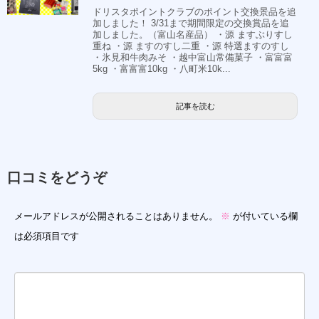
ドリスタポイントクラブのポイント交換景品を追
加しました！ 3/31まで期間限定の交換賞品を追
加しました。（富山名産品） ・源 ますぶりすし
重ね ・源 ますのすし二重 ・源 特選ますのすし
・氷見和牛肉みそ ・越中富山常備菓子 ・富富富
5kg ・富富富10kg ・八町米10k...
記事を読む
口コミをどうぞ
メールアドレスが公開されることはありません。
※
が付いている欄
は必須項目です