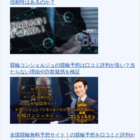
信頼性はあるのか？
競輪コンシェルジュの競輪予想は口コミ評判が良い？当
たらない理由や詐欺疑惑を検証
全国競輪無料予想サイト！の競輪予想を口コミと評判か