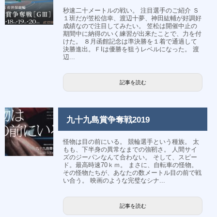
秒速二十メートルの戦い。 注目選手のご紹介 Ｓ
１班だが笠松信幸、渡辺十夢、神田紘輔が好調好
成績なので注目してみたい。 笠松は開催中止の
期間中に納得のいく練習が出来たことで、力を付
けた。 ８月函館記念は準決勝を１着で通過して
決勝進出。ＦIは優勝を狙うレベルになった。 渡
辺...
記事を読む
九十九島賞争奪戦2019
怪物は目の前にいる。 競輪選手という種族。 太
もも、下半身の異常なまでの強靭さ。 人間サイ
ズのジーパンなんて合わない。 そして、スピー
ド。最高時速70ｋｍ。 まさに、自転車の怪物。
その怪物たちが、あなたの数メートル目の前で戦
い合う。 映画のような完璧なシナ...
記事を読む