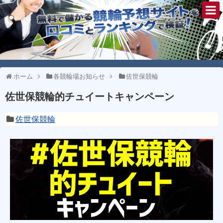
ホーム
各競輪場お知らせ
佐世保競輪
佐世保競輪的チュイートキャンペーン
佐世保競輪