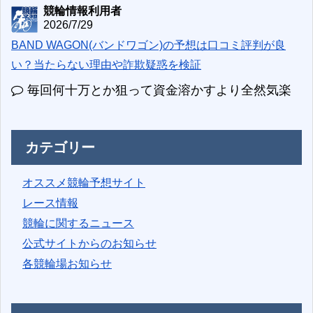
競輪情報利用者
2026/7/29
BAND WAGON(バンドワゴン)の予想は口コミ評判が良
い？当たらない理由や詐欺疑惑を検証
毎回何十万とか狙って資金溶かすより全然気楽
カテゴリー
オススメ競輪予想サイト
レース情報
競輪に関するニュース
公式サイトからのお知らせ
各競輪場お知らせ