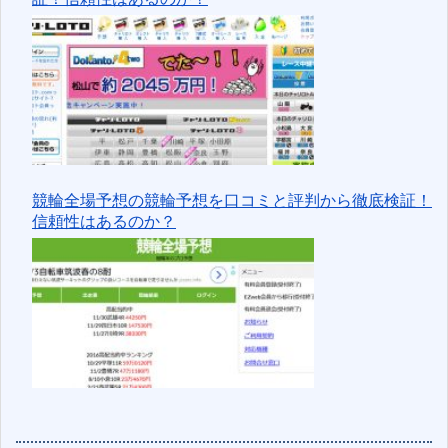
競輪全場予想の競輪予想を口コミと評判から徹底検証！
信頼性はあるのか？