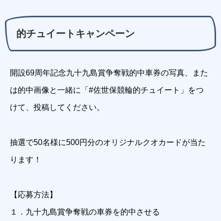
的チュイートキャンペーン
開設69周年記念九十九島賞争奪戦的中車券の写真、また
は的中画像と一緒に「#佐世保競輪的チュイート」をつ
けて、投稿してください。
抽選で50名様に500円分のオリジナルクオカードが当た
ります！
【応募方法】
１．九十九島賞争奪戦の車券を的中させる