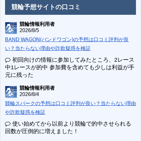
競輪予想サイトの口コミ
競輪情報利用者
2026/8/5
BAND WAGON(バンドワゴン)の予想は口コミ評判が良
い？当たらない理由や詐欺疑惑を検証
初回向けの情報に参加してみたところ、2レース
中1レースが的中 参加費を含めても少しは利益が手
元に残った
競輪情報利用者
2026/8/4
競輪スパークの予想は口コミ評判が良い？当たらない理由
や詐欺疑惑を検証
使い始めてから以前より競輪で的中させられる
回数が圧倒的に増えました！