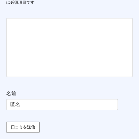
は必須項目です
名前