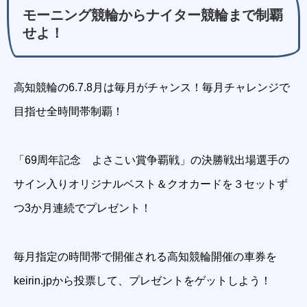
モーニング競輪からナイター競輪まで制覇
せよ！
高知競輪の6.7.8月は毎月がチャンス！毎月チャレンジで
目指せ全時間帯制覇！
「69周年記念 よさこい賞争覇戦」の決勝戦出場選手の
サイン入りオリジナルベスト＆クオカードを３セットず
つ3か月連続でプレゼント！
毎月指定の時間帯で開催される高知競輪開催の車券を
keirin.jpから投票して、プレゼントをゲットしよう！