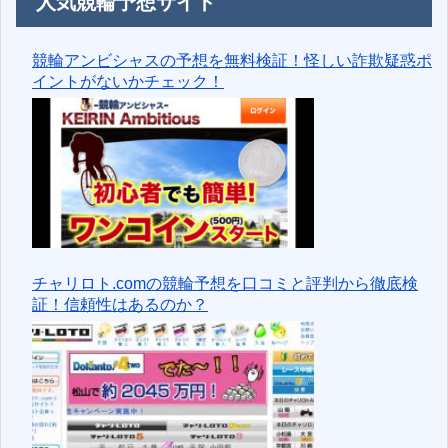
人気競輪予想サイト
競輪アンビシャスの予想を無料検証！怪しい詐欺疑惑ポ
イントがないかチェック！
チャリロト.comの競輪予想を口コミと評判から徹底検
証！信頼性はあるのか？