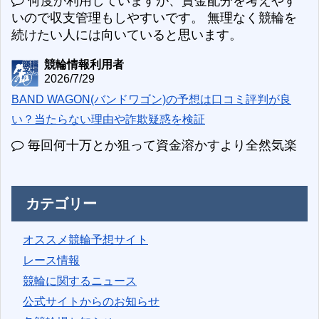
何度か利用していますが、資金配分を考えやす
いので収支管理もしやすいです。 無理なく競輪を
続けたい人には向いていると思います。
競輪情報利用者
2026/7/29
BAND WAGON(バンドワゴン)の予想は口コミ評判が良
い？当たらない理由や詐欺疑惑を検証
毎回何十万とか狙って資金溶かすより全然気楽
カテゴリー
オススメ競輪予想サイト
レース情報
競輪に関するニュース
公式サイトからのお知らせ