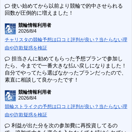
使い始めてから以前より競輪で的中させられる
回数が圧倒的に増えました！
競輪情報利用者
2026/8/4
チャリスタの競輪予想は口コミ評判が良い？当たらない理
由や詐欺疑惑を検証
担当さんに勧めてもらった予想プランで参加し
たら、今までで一番大きな払い戻しになりました！
自分でやってたら選ばなかったプランだったので、
素直に相談して良かったです！
競輪情報利用者
2026/8/4
競輪ストライクの予想は口コミ評判が良い？当たらない理
由や詐欺疑惑を検証
利益が出た分を次の参加費に再投資してるの