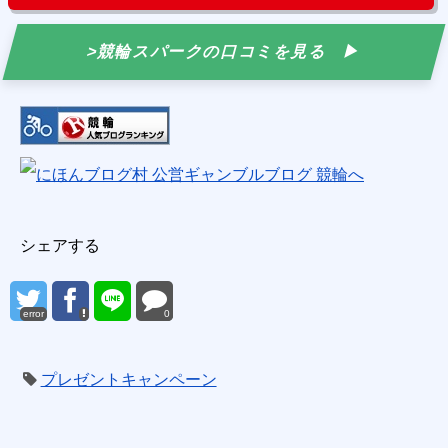
>競輪スパークの口コミを見る
シェアする
error
0
プレゼントキャンペーン