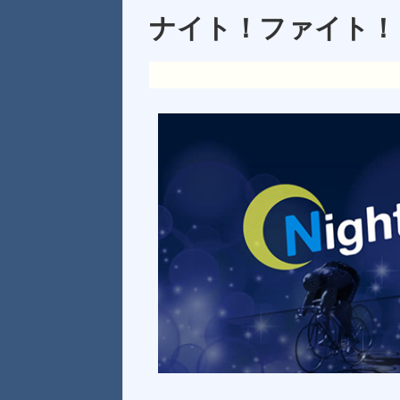
ナイト！ファイト！