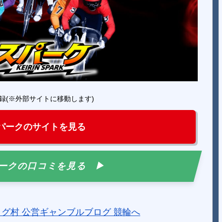
録(※外部サイトに移動します)
パークのサイトを見る
パークの口コミを見る