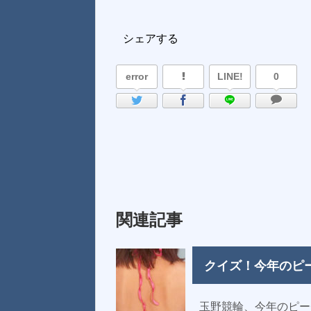
シェアする
error
LINE!
0
関連記事
クイズ！今年のピ
玉野競輪、今年のピー