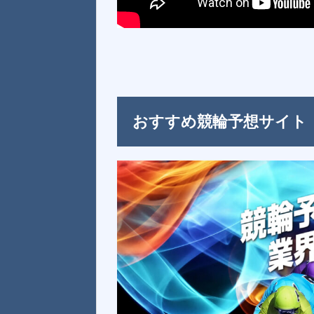
おすすめ競輪予想サイト