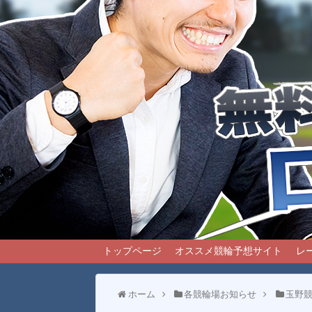
トップページ
オススメ競輪予想サイト
レ
ホーム
各競輪場お知らせ
玉野