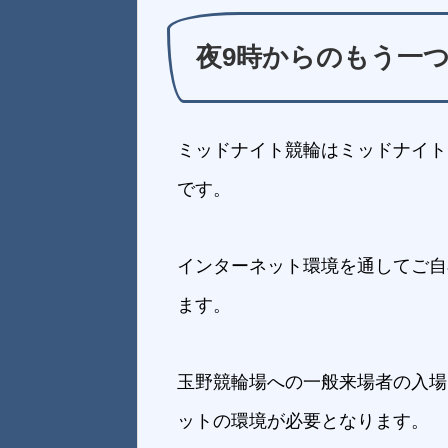
夜9時からのもう一
ミッドナイト競輪はミッドナイト
です。
インターネット環境を通してご自
ます。
玉野競輪場への一般来場者の入場
ットの環境が必要となります。