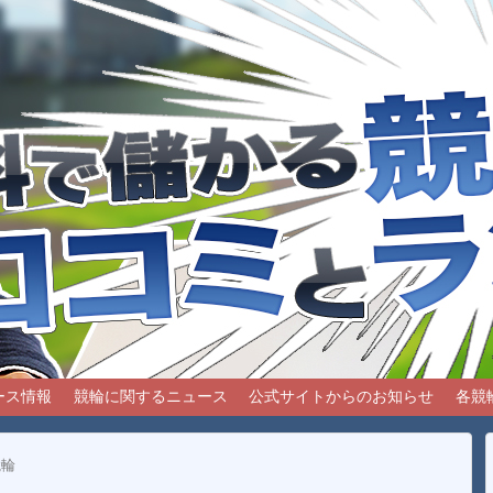
ース情報
競輪に関するニュース
公式サイトからのお知らせ
各競
競輪