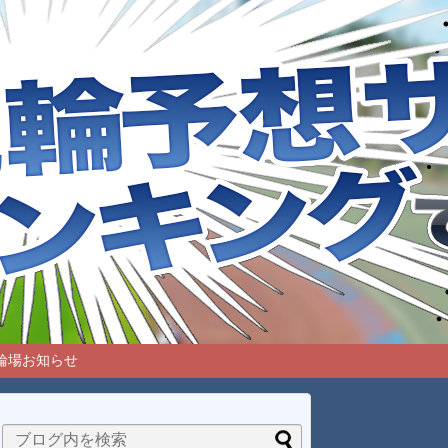
輪場お知らせ