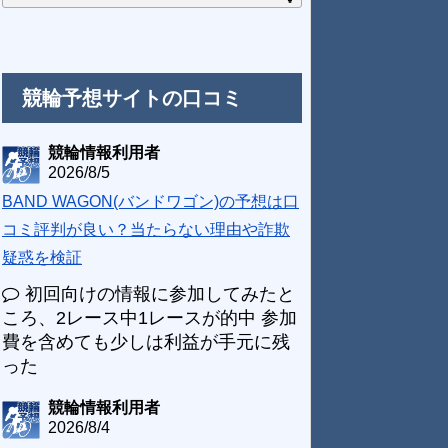
競輪予想サイトの口コミ
競輪情報利用者
2026/8/5
BAND WAGON(バンドワゴン)の予想は口
コミ評判が良い？当たらない理由や詐欺
疑惑を検証
初回向けの情報に参加してみたと
ころ、2レース中1レースが的中 参加
費を含めても少しは利益が手元に残
った
競輪情報利用者
2026/8/4