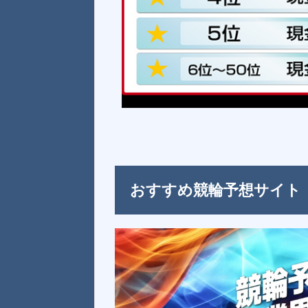
おすすめ競輪予想サイト