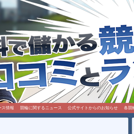
ース情報
競輪に関するニュース
公式サイトからのお知らせ
各競