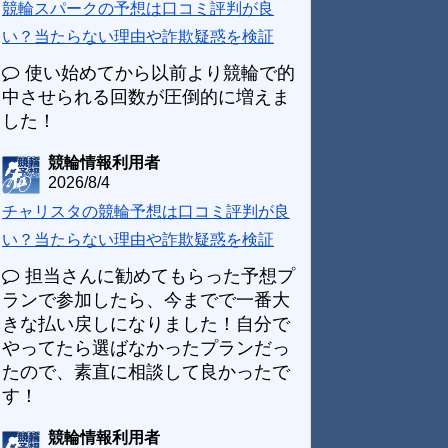
競輪スパークの予想は口コミ評判が良
い？当たらない理由や詐欺疑惑を検証
使い始めてから以前より競輪で的
中させられる回数が圧倒的に増えま
した！
競輪情報利用者
2026/8/4
チャリスタの競輪予想は口コミ評判が良
い？当たらない理由や詐欺疑惑を検証
担当さんに勧めてもらった予想プ
ランで参加したら、今までで一番大
きな払い戻しになりました！自分で
やってたら選ばなかったプランだっ
たので、素直に相談して良かったで
す！
競輪情報利用者