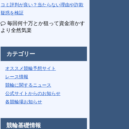
コミ評判が良い？当たらない理由や詐欺
疑惑を検証
毎回何十万とか狙って資金溶かす
より全然気楽
カテゴリー
オススメ競輪予想サイト
レース情報
競輪に関するニュース
公式サイトからのお知らせ
各競輪場お知らせ
競輪基礎情報