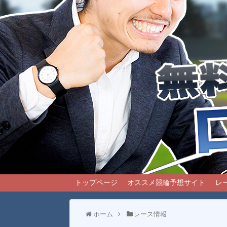
トップページ
オススメ競輪予想サイト
レ
ホーム
レース情報