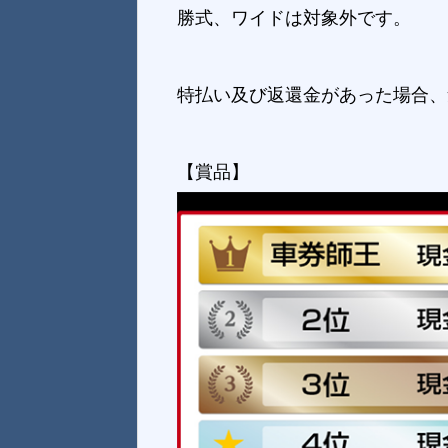
勝式、ワイドは対象外です。
特払い及び返還金があった場合、
【賞品】