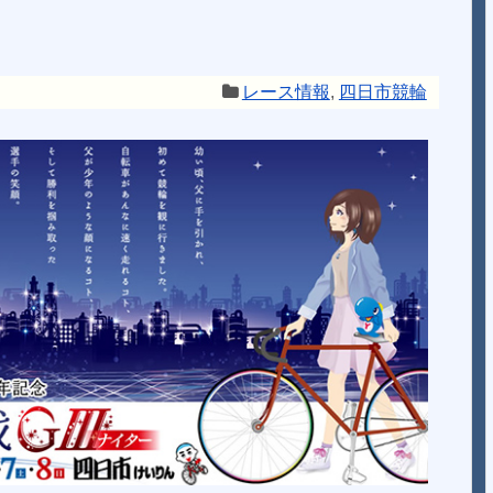
レース情報
,
四日市競輪