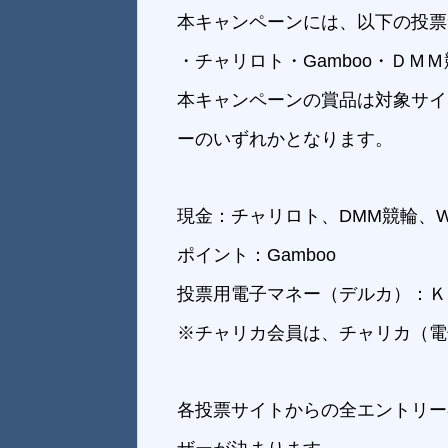
本キャンペーンには、以下の投票
・チャリロト・Gamboo・ＤＭＭ競
本キャンペーンの賞品は対象サイ
ーのいずれかとなります。
現金：チャリロト、DMM競輪、WIN
ポイント：Gamboo
投票用電子マネー（デルカ）：Ｋ
※チャリカ会員は、チャリカ（電
各投票サイトからの全エントリー