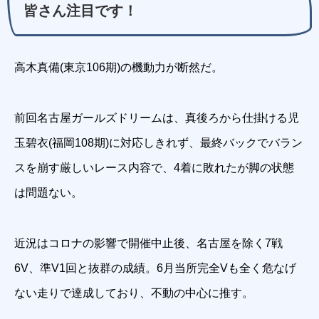
皆さん注目です！
高木真備(東京106期)の機動力が断然だ。
前回名古屋ガールズドリームは、真後ろから仕掛ける児
玉碧衣(福岡108期)に対応しきれず、最終バックでバラン
スを崩す厳しいレース内容で、4着に敗れたが脚の状態
は問題ない。
近況はコロナの影響で開催中止後、名古屋を除く7戦
6V、準V1回と抜群の成績。6月当所完全Vも全く危なげ
ない走りで達成しており、不動の中心に推す。