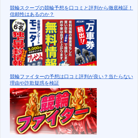
競輪スクープの競輪予想を口コミと評判から徹底検証！
信頼性はあるのか？
競輪ファイターの予想は口コミ評判が良い？当たらない
理由や詐欺疑惑を検証