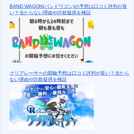
BAND WAGON(バンドワゴン)の予想は口コミ評判が良
い？当たらない理由や詐欺疑惑を検証
クリアレーサーの競輪予想は口コミ評判が良い？当たら
ない理由や詐欺疑惑を検証