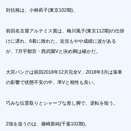
対抗格は、小林莉子(東京102期)。
前回名古屋アルテミス賞は、梅川風子(東京112期)の仕掛
けに遅れ、6着に敗れた。近況もやや成績に波がある
が、7月宇都宮・西武園Vと決め脚は確かだ。
大宮バンクは前回2018年12月完全V、2018年3月は落車
の影響で状態不安の中、準Vと相性も良い。
巧みな位置取りとシャープな差し脚で、逆転を狙う。
2強を追うのは、篠崎新純(千葉102期)。