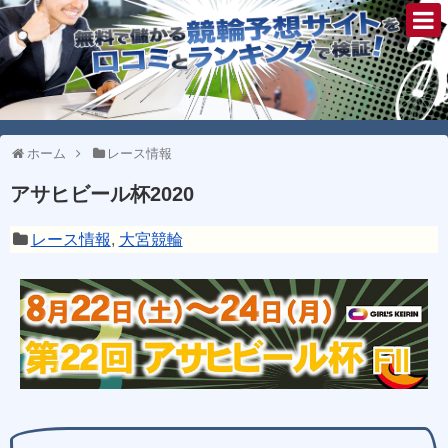
ホーム
レース情報
アサヒビール杯2020
レース情報
,
大宮競輪