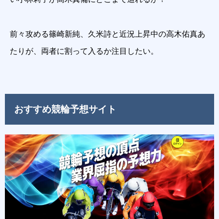
前々攻める篠崎新純、久米詩と近況上昇中の高木佑真あ
たりが、両者に割って入るか注目したい。
おすすめ競輪予想サイト