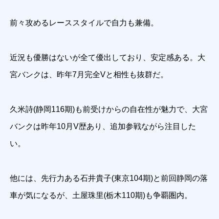
前々攻めるレーススタイルで自力も兼備。
近況も優勝はないが全て優出しており、安定感ある。大
宮バンクは、昨年7月完全Vと相性も抜群だ。
久米詩(静岡116期)も前受けからの自在性が魅力で、大宮
バンクは昨年10月V歴あり、追加参戦ながら注目した
い。
他には、先行力ある石井貴子(東京104期)と前回静岡の落
車が気になるが、土屋珠里(栃木110期)も争覇圏内。