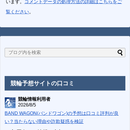
います。
コメントデータの処理方法の詳細はこちらをご
覧ください
。
競輪予想サイトの口コミ
競輪情報利用者
2026/8/5
BAND WAGON(バンドワゴン)の予想は口コミ評判が良
い？当たらない理由や詐欺疑惑を検証