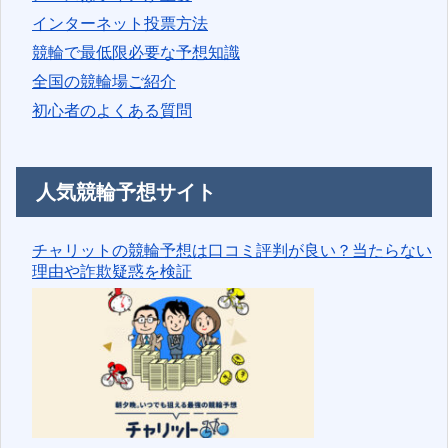
インターネット投票方法
競輪で最低限必要な予想知識
全国の競輪場ご紹介
初心者のよくある質問
人気競輪予想サイト
チャリットの競輪予想は口コミ評判が良い？当たらない
理由や詐欺疑惑を検証