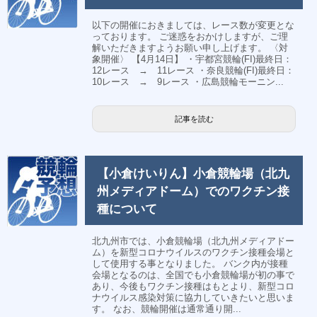
以下の開催におきましては、レース数が変更とな
っております。 ご迷惑をおかけしますが、ご理
解いただきますようお願い申し上げます。 〈対
象開催〉 【4月14日】 ・宇都宮競輪(FI)最終日：
12レース → 11レース ・奈良競輪(FI)最終日：
10レース → 9レース ・広島競輪モーニン...
記事を読む
【小倉けいりん】小倉競輪場（北九
州メディアドーム）でのワクチン接
種について
北九州市では、小倉競輪場（北九州メディアドー
ム）を新型コロナウイルスのワクチン接種会場と
して使用する事となりました。 バンク内が接種
会場となるのは、全国でも小倉競輪場が初の事で
あり、今後もワクチン接種はもとより、新型コロ
ナウイルス感染対策に協力していきたいと思いま
す。 なお、競輪開催は通常通り開...