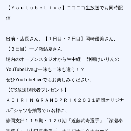
【ＹｏｕｔｕｂｅＬｉｖｅ】ニコニコ生放送でも同時配
信
出演：店長さん、【１日目・２日目】岡崎優美さん、
【３日目】一ノ瀬鮎夏さん
場内のオープンスタジオから生中継！ 静岡けいりんの
YouTubeLiveは一味も二味も違う！？
ぜひYouTubeLiveでもお楽しみください。
【CS放送視聴者プレゼント】
ＫＥＩＲＩＮ ＧＲＡＮＤＰＲＩＸ２０２１静岡オリジナ
ルTシャツを抽選で５名様に、
静岡支部１１９期・１２０期「近藤武寿選手」「深瀬泰
我選手」「山口真未選手」オリジナルクオカード