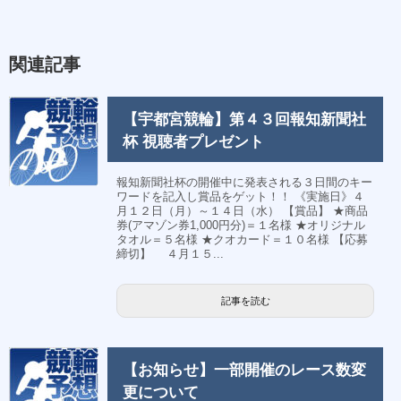
関連記事
【宇都宮競輪】第４３回報知新聞社
杯 視聴者プレゼント
報知新聞社杯の開催中に発表される３日間のキー
ワードを記入し賞品をゲット！！ 《実施日》４
月１２日（月）～１４日（水） 【賞品】 ★商品
券(アマゾン券1,000円分)＝１名様 ★オリジナル
タオル＝５名様 ★クオカード＝１０名様 【応募
締切】 ４月１５...
記事を読む
【お知らせ】一部開催のレース数変
更について