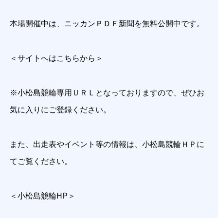
本場開催中は、ニッカンＰＤＦ新聞を無料公開中です。
＜サイトへはこちらから＞
※小松島競輪専用ＵＲＬとなっておりますので、ぜひお
気に入りにご登録ください。
また、出走表やイベント等の情報は、小松島競輪ＨＰに
てご覧ください。
＜小松島競輪HP＞