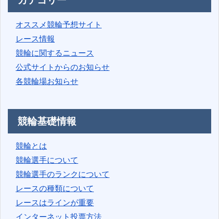
カテゴリー
オススメ競輪予想サイト
レース情報
競輪に関するニュース
公式サイトからのお知らせ
各競輪場お知らせ
競輪基礎情報
競輪とは
競輪選手について
競輪選手のランクについて
レースの種類について
レースはラインが重要
インターネット投票方法