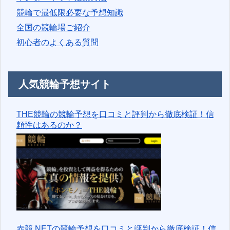
競輪で最低限必要な予想知識
全国の競輪場ご紹介
初心者のよくある質問
人気競輪予想サイト
THE競輪の競輪予想を口コミと評判から徹底検証！信
頼性はあるのか？
赤競.NETの競輪予想を口コミと評判から徹底検証！信