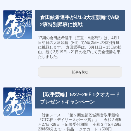
倉田紘希選手が4/1-3大垣競輪でA級
2班特別昇班に挑戦
17期の倉田紘希選手（三重・A級3班）は、4月1
日初日の大垣競輪（FII）でA級2班への特別昇班
に挑戦します。 倉田選手は、3月11日～13日の松
山、続く3月19日～21日の松戸にて完全優勝を果
たしました。
記事を読む
【取手競輪】5/27~29Ｆ1クオカード
プレゼントキャンペーン
・対象レース 「第２回無節茨城県営取手競輪
『CTC杯・デイリースポーツ賞』」 令和３年5
月27日~29日 ・応募受付期間 令和３年5月29日
23時59分まで ・賞品 クオカード（500円