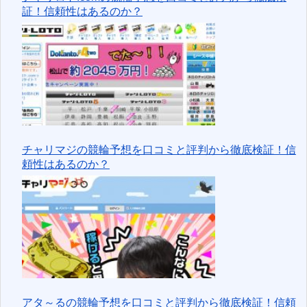
証！信頼性はあるのか？
チャリマジの競輪予想を口コミと評判から徹底検証！信
頼性はあるのか？
アタ～るの競輪予想を口コミと評判から徹底検証！信頼