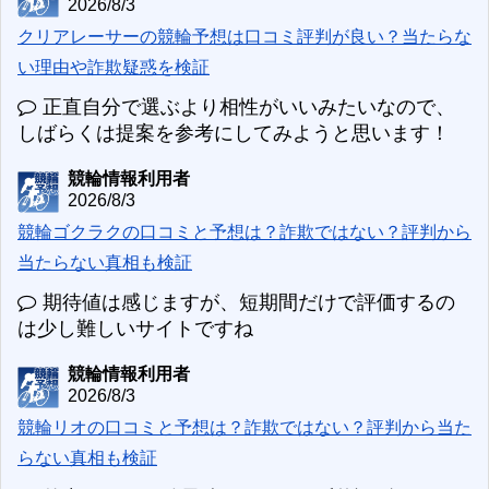
2026/8/3
クリアレーサーの競輪予想は口コミ評判が良い？当たらな
い理由や詐欺疑惑を検証
正直自分で選ぶより相性がいいみたいなので、
しばらくは提案を参考にしてみようと思います！
競輪情報利用者
2026/8/3
競輪ゴクラクの口コミと予想は？詐欺ではない？評判から
当たらない真相も検証
期待値は感じますが、短期間だけで評価するの
は少し難しいサイトですね
競輪情報利用者
2026/8/3
競輪リオの口コミと予想は？詐欺ではない？評判から当た
らない真相も検証