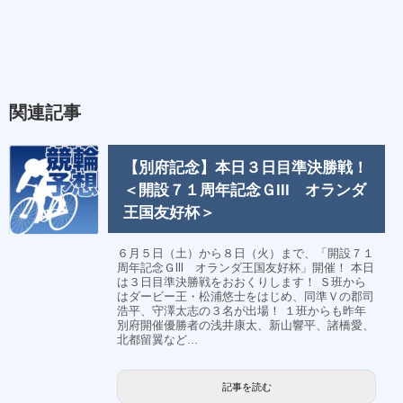
関連記事
【別府記念】本日３日目準決勝戦！
＜開設７１周年記念Ｇlll オランダ
王国友好杯＞
６月５日（土）から８日（火）まで、「開設７１
周年記念Ｇlll オランダ王国友好杯」開催！ 本日
は３日目準決勝戦をおおくりします！ Ｓ班から
はダービー王・松浦悠士をはじめ、同準Ｖの郡司
浩平、守澤太志の３名が出場！ １班からも昨年
別府開催優勝者の浅井康太、新山響平、諸橋愛、
北都留翼など...
記事を読む