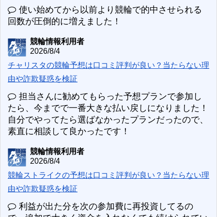
使い始めてから以前より競輪で的中させられる
回数が圧倒的に増えました！
競輪情報利用者
2026/8/4
チャリスタの競輪予想は口コミ評判が良い？当たらない理
由や詐欺疑惑を検証
担当さんに勧めてもらった予想プランで参加し
たら、今までで一番大きな払い戻しになりました！
自分でやってたら選ばなかったプランだったので、
素直に相談して良かったです！
競輪情報利用者
2026/8/4
競輪ストライクの予想は口コミ評判が良い？当たらない理
由や詐欺疑惑を検証
利益が出た分を次の参加費に再投資してるの