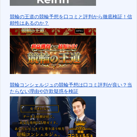
競輪の王道の競輪予想を口コミと評判から徹底検証！信
頼性はあるのか？
競輪コンシェルジュの競輪予想は口コミ評判が良い？当
たらない理由や詐欺疑惑を検証