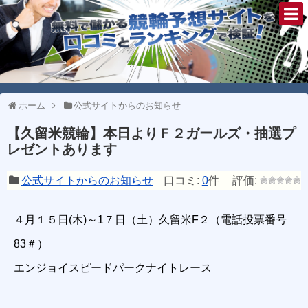
ホーム
公式サイトからのお知らせ
【久留米競輪】本日よりＦ２ガールズ・抽選プ
レゼントあります
公式サイトからのお知らせ
口コミ:
0
件
４月１５日(木)～1７日（土）久留米F２（電話投票番号
83＃）
エンジョイスピードパークナイトレース