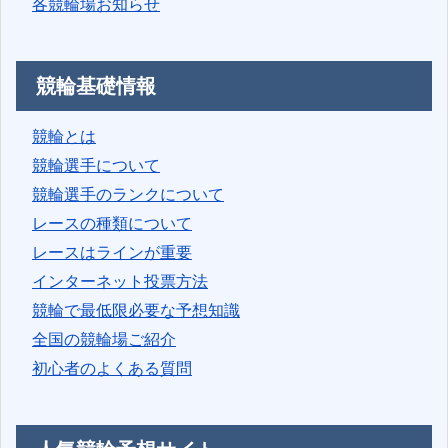
各競輪場お知らせ
競輪基礎情報
競輪とは
競輪選手について
競輪選手のランクについて
レースの種類について
レースはラインが重要
インターネット投票方法
競輪で最低限必要な予想知識
全国の競輪場ご紹介
初心者のよくある質問