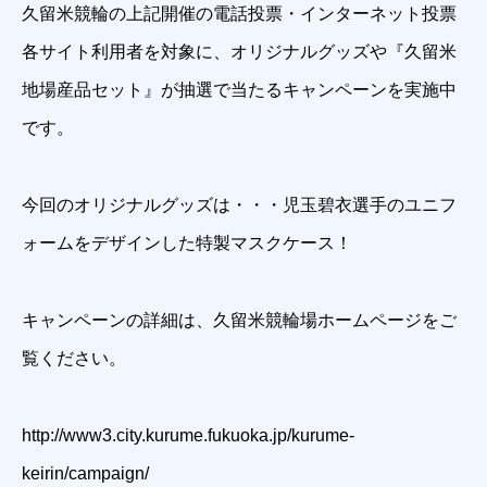
久留米競輪の上記開催の電話投票・インターネット投票
各サイト利用者を対象に、オリジナルグッズや『久留米
地場産品セット』が抽選で当たるキャンペーンを実施中
です。
今回のオリジナルグッズは・・・児玉碧衣選手のユニフ
ォームをデザインした特製マスクケース！
キャンペーンの詳細は、久留米競輪場ホームページをご
覧ください。
http://www3.city.kurume.fukuoka.jp/kurume-
keirin/campaign/