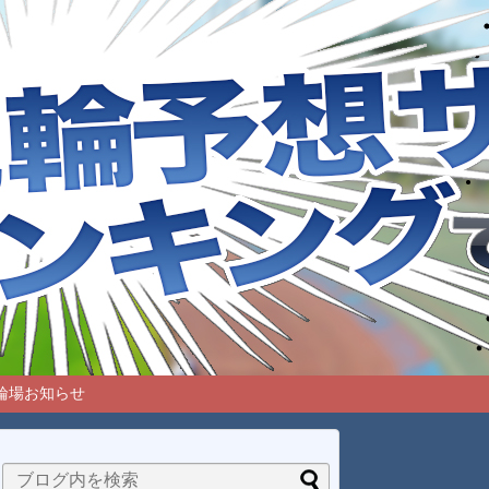
輪場お知らせ