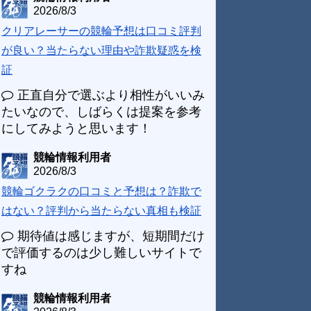
2026/8/3
クリアレーサーの競輪予想は口コミ評判
が良い？当たらない理由や詐欺疑惑を検
証
正直自分で選ぶより相性がいいみ
たいなので、しばらくは提案を参考
にしてみようと思います！
競輪情報利用者
2026/8/3
競輪ゴクラクの口コミと予想は？詐欺で
はない？評判から当たらない真相も検証
期待値は感じますが、短期間だけ
で評価するのは少し難しいサイトで
すね
競輪情報利用者