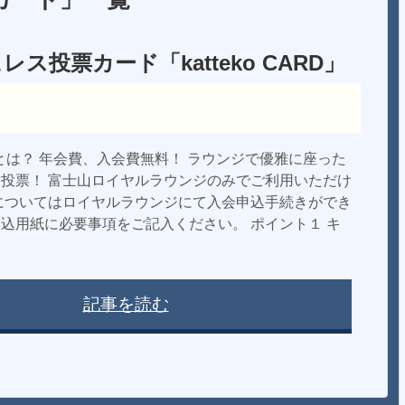
ス投票カード「katteko CARD」
CARDとは？ 年会費、入会費無料！ ラウンジで優雅に座った
投票！ 富士山ロイヤルラウンジのみでご利用いただけ
についてはロイヤルラウンジにて入会申込手続きができ
込用紙に必要事項をご記入ください。 ポイント１ キ
記事を読む