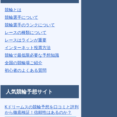
競輪とは
競輪選手について
競輪選手のランクについて
レースの種類について
レースはラインが重要
インターネット投票方法
競輪で最低限必要な予想知識
全国の競輪場ご紹介
初心者のよくある質問
人気競輪予想サイト
Kドリームスの競輪予想を口コミと評判
から徹底検証！信頼性はあるのか？